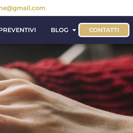
sone@gmail.com
PREVENTIVI
BLOG
CONTATTI