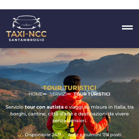
contenuto
TOUR TURISTICI
HOME
SERVIZI
TOUR TURISTICI
Servizio
tour con autista
e viaggi su misura in Italia, tra
borghi, cantine, città d’arte e destinazioni da vivere
senza pensieri.
Disponibile 24/7
Auto e pulmini 7/8 posti