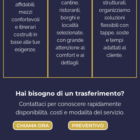
cantine,
strutturati,
affidabili,
ristoranti,
organizziamo
mezzi
borghi e
soluzioni
confortevoli
località
flessibili con
e itinerari
selezionate,
tappe, soste
costruiti in
con grande
e tempi
base alle tue
attenzione al
adattati al
esigenze.
comfort e ai
cliente.
dettagli.
Hai bisogno di un trasferimento?
Contattaci per conoscere rapidamente
disponibilità, costi e modalità del servizio.
CHIAMA ORA
PREVENTIVO