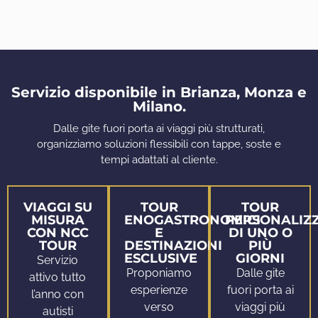
Servizio disponibile in Brianza, Monza e
Milano.
Dalle gite fuori porta ai viaggi più strutturati,
organizziamo soluzioni flessibili con tappe, soste e
tempi adattati al cliente.
VIAGGI SU
TOUR
TOUR
MISURA
ENOGASTRONOMICI
PERSONALIZZ
CON NCC
E
DI UNO O
TOUR
DESTINAZIONI
PIÙ
ESCLUSIVE
GIORNI
Servizio
Proponiamo
Dalle gite
attivo tutto
esperienze
fuori porta ai
l’anno con
verso
viaggi più
autisti