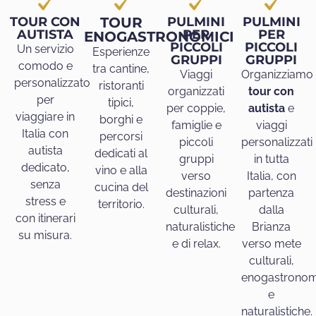
TOUR CON
TOUR
PULMINI
PULMINI
AUTISTA
PER
PER
ENOGASTRONOMICI
PICCOLI
PICCOLI
Un servizio
Esperienze
GRUPPI
GRUPPI
comodo e
tra cantine,
Viaggi
Organizziamo
personalizzato
ristoranti
organizzati
tour con
per
tipici,
per coppie,
autista
e
viaggiare in
borghi e
famiglie e
viaggi
Italia con
percorsi
piccoli
personalizzati
autista
dedicati al
gruppi
in tutta
dedicato,
vino e alla
verso
Italia, con
senza
cucina del
destinazioni
partenza
stress e
territorio.
culturali,
dalla
con itinerari
naturalistiche
Brianza
su misura.
e di relax.
verso mete
culturali,
enogastronom
e
naturalistiche.