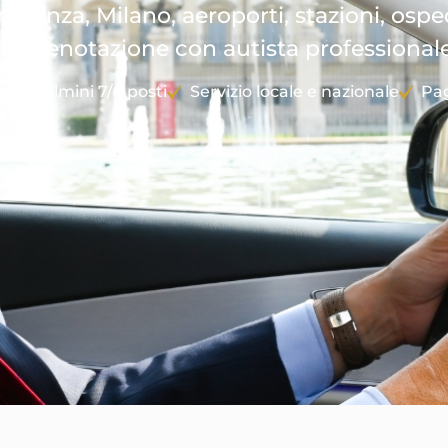
 Monza, Milano, aeroporti, stazioni, osped
su prenotazione con autista professionale
o e pulmini 7/8 posti
Servizio locale e nazionale
Pa