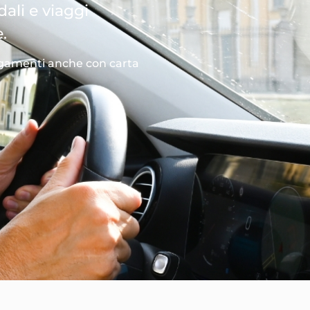
ali e viaggi
.
gamenti anche con carta