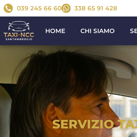
039 245 66 60
338 65 91 428
HOME
CHI SIAMO
S
SERVIZIO T