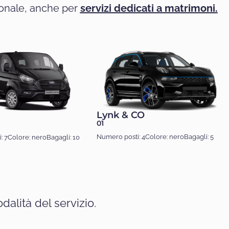
ionale, anche per
servizi dedicati a matrimoni.
Lynk & CO
01
Numero posti: 4
Colore: nero
Bagagli: 5
: 7
Colore: nero
Bagagli: 10
alità del servizio.