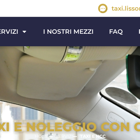
taxi.lis
ERVIZI
I NOSTRI MEZZI
FAQ
AXI E NOLEGGIO CON
HOME
SERVIZI
TAXI E NCC