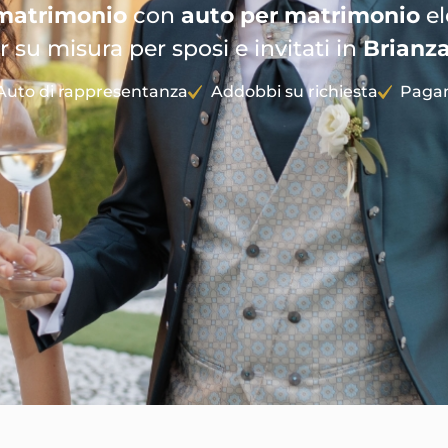
matrimonio
con
auto per matrimonio
el
r su misura per sposi e invitati in
Brianz
Auto di rappresentanza
Addobbi su richiesta
Pagam