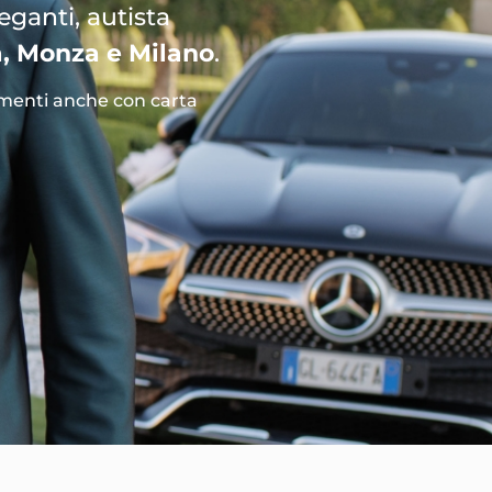
eganti, autista
a, Monza e Milano
.
enti anche con carta