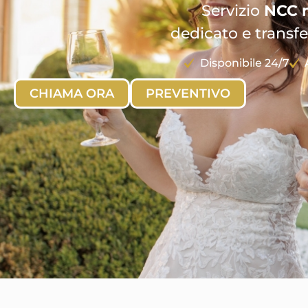
Servizio
NCC 
dedicato e transfe
Disponibile 24/7
CHIAMA ORA
PREVENTIVO