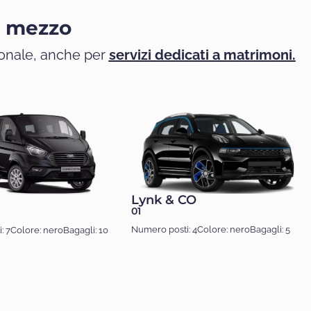
i mezzo
ionale, anche per
servizi dedicati a matrimoni.
Lynk & CO
01
Numero posti: 4
Colore: nero
Bagagli: 5
: 7
Colore: nero
Bagagli: 10