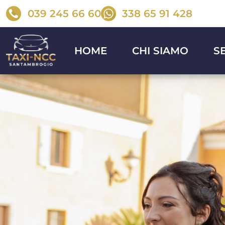
039 245 66 60
338 65 91 428
HOME
CHI SIAMO
S