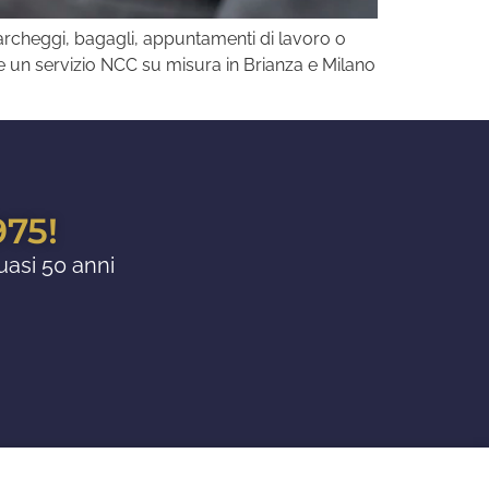
rcheggi, bagagli, appuntamenti di lavoro o
re un servizio NCC su misura in Brianza e Milano
975!
uasi 50 anni