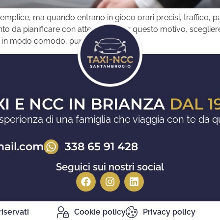
lice, ma quando entrano in gioco orari precisi, traffico, pa
ento da pianificare con attenzione. Per questo motivo, sceglie
e in modo comodo, puntuale e […]
XI E NCC IN BRIANZA
DAL 1
l’esperienza di una famiglia che viaggia con te da q
mail.com
338 65 91 428
Seguici sui nostri social
riservati
Cookie policy
Privacy policy