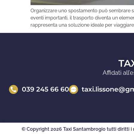
Organizzare uno spostamento può sembrare semp
eventi importanti, il trasporto diventa un elem
rappresenta una soluzione ideale per viaggiar
TA
Affidati al
039 245 66 60
taxi.lissone@g
© Copyright 2026 Taxi Santambrogio tutti diritti i 